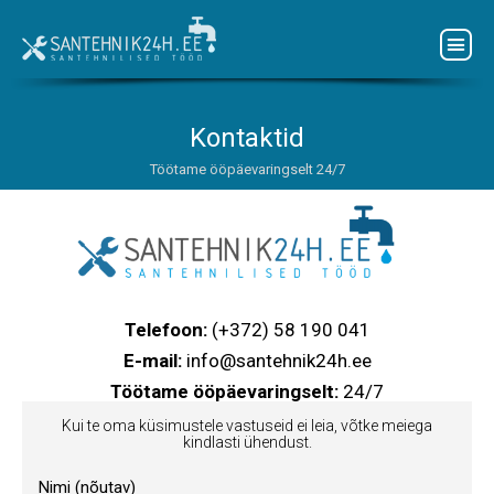
Kontaktid
Töötame ööpäevaringselt 24/7
Telefoon:
(+372) 58 190 041
E-mail:
info@santehnik24h.ee
Töötame ööpäevaringselt:
24/7
Kui te oma küsimustele vastuseid ei leia, võtke meiega
kindlasti ühendust.
Nimi (nõutav)