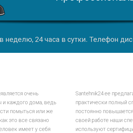
 неделю, 24 часа в сутки. Телефон дисп
 является очень
Santehnik24.ee предла
 и каждого дома, ведь
практически полный сп
ости помыться или же
постоянно повышается 
 как это все связано
своей работе наши сп
еловек имеет у себя
используют сертифици