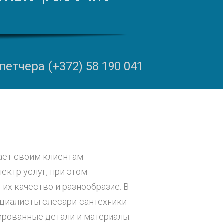
етчера (+372) 58 190 041
гает своим клиентам
ектр услуг, при этом
их качество и разнообразие. В
ециалисты слесари-сантехники
рованные детали и материалы.