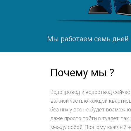
Мы работаем семь дней в
Почему мы ?
Водопровод и водоотвод сейчас
важной частью каждой квартиры
без них у вас не будет возможн
даже просто пойти в туалет, так
между собой. Поэтому каждый ч