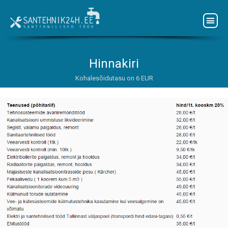
Hinnakiri
Kohalesõidutasu on 6 EUR